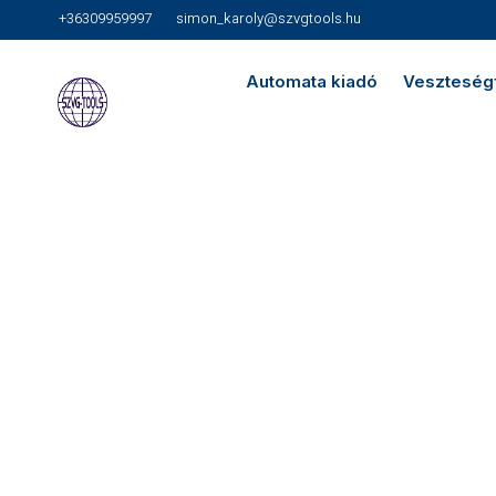
+36309959997
simon_karoly@szvgtools.hu
Automata kiadó
Veszteség
KEVESEBB PAZA