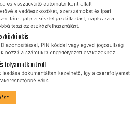
 és visszagyűjtő automatái kontrollált
hetővé a védőeszközöket, szerszámokat és ipari
zer támogatja a készletgazdálkodást, naplózza a
óbbá teszi az eszközfelhasználást.
eszközkiadás
D azonosítással, PIN kóddal vagy egyedi jogosultsági
nek hozzá a számukra engedélyezett eszközökhöz.
és folyamatkontroll
 leadása dokumentáltan kezelhető, így a cserefolyamat
zakereshetőbbé válik.
RÉSE