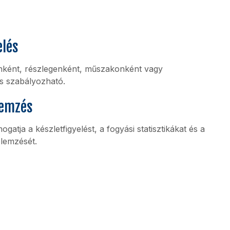
elés
nként, részlegenként, műszakonként vagy
s szabályozható.
lemzés
ogatja a készletfigyelést, a fogyási statisztikákat és a
elemzését.