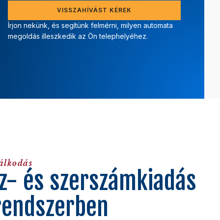
VISSZAHÍVÁST KÉREK
Írjon nekünk, és segítünk felmérni, milyen automata
megoldás illeszkedik az Ön telephelyéhez.
álkodás
z- és szerszámkiadás
 rendszerben