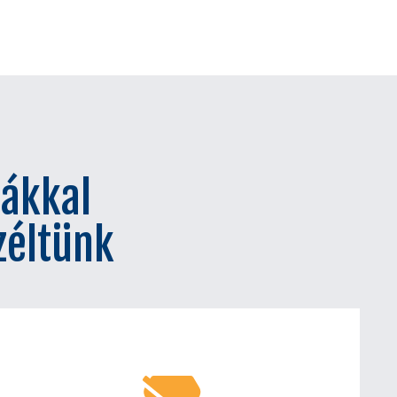
mákkal
zéltünk