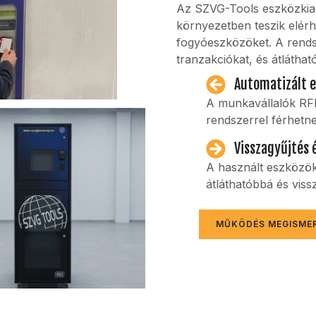
Az SZVG-Tools eszközkiadó
környezetben teszik elér
fogyóeszközöket. A rends
tranzakciókat, és átláthat
Automatizált 
A munkavállalók RFI
rendszerrel férhet
Visszagyűjtés 
A használt eszközök
átláthatóbbá és viss
MŰKÖDÉS MEGISME