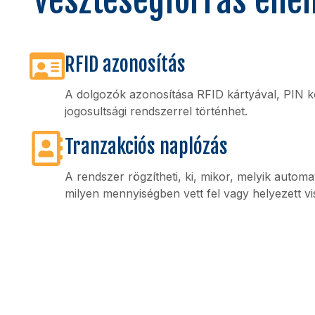
veszteségforrás elle
RFID azonosítás
A dolgozók azonosítása RFID kártyával, PIN k
jogosultsági rendszerrel történhet.
Tranzakciós naplózás
A rendszer rögzítheti, ki, mikor, melyik autom
milyen mennyiségben vett fel vagy helyezett vi