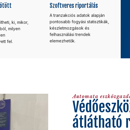
ötött
Szoftveres riportálás
A tranzakciós adatok alapján
pontosabb fogyási statisztikák,
heti, ki, mikor,
készletmozgások és
ból, milyen
felhasználási trendek
yen
elemezhetők.
tt fel.
Automata eszközgazd
Védőeszkö
átlátható