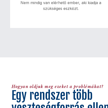
Nem mindig van elérhető ember, aki kiadja a
szükséges eszközt.
Veszteségforrás
Többműszakos működésnél különösen
fontos, hogy a dolgozó akkor is hozzáférjen
az eszközhöz, amikor nincs raktáros.
Hogyan oldjuk meg ezeket a problémákat?
Egy rendszer több