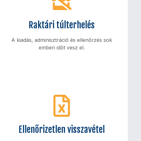
Raktári túlterhelés
A kiadás, adminisztráció és ellenőrzés sok
emberi időt vesz el.
Veszteségforrás
A napi szintű eszközkiadás leköti a raktárat
Ellenőrizetlen visszavétel
vagy a műszakvezetést, miközben ez
automatizálható folyamat.