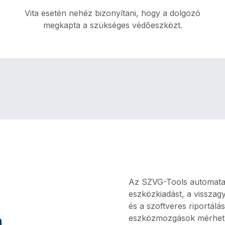
Vita esetén nehéz bizonyítani, hogy a dolgozó
megkapta a szükséges védőeszközt.
Veszteségforrás
A dokumentált kiadás segíti a munkavédelmi
megfelelést és csökkenti a vitás helyzeteket.
Az SZVG-Tools automata 
eszközkiadást, a visszagy
és a szoftveres riportál
eszközmozgások mérhető