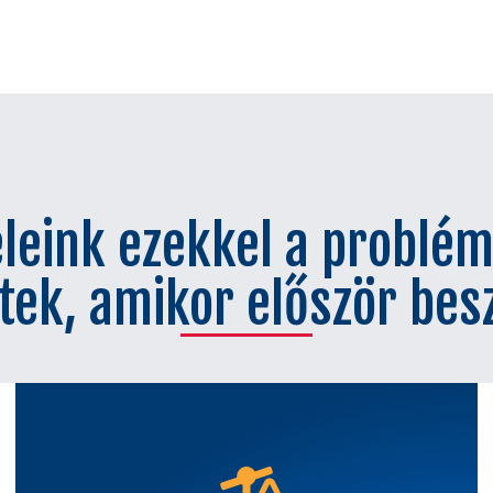
leink ezekkel a problé
tek, amikor először bes