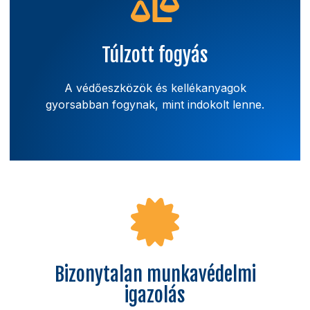
Túlzott fogyás
A védőeszközök és kellékanyagok
gyorsabban fogynak, mint indokolt lenne.
Veszteségforrás
Bizonytalan munkavédelmi
Kontroll nélkül könnyen kialakul a
igazolás
megszokásból történő felvétel és a felesleges
készletfogyás.