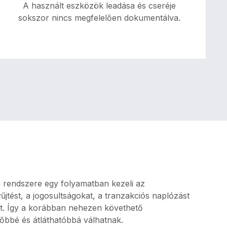
A használt eszközök leadása és cseréje
sokszor nincs megfelelően dokumentálva.
Veszteségforrás
Visszagyűjtés nélkül nehezebb kontrollálni,
hogy mikor jogos az új eszköz kiadása.
rendszere egy folyamatban kezeli az
űjtést, a jogosultságokat, a tranzakciós naplózást
ást. Így a korábban nehezen követhető
bbé és átláthatóbbá válhatnak.