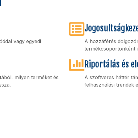
n
Jogosultságkez
óddal vagy egyedi
A hozzáférés dolgozó
termékcsoportonként i
Riportálás és e
atából, milyen terméket és
A szoftveres háttér tám
ssza.
felhasználási trendek 