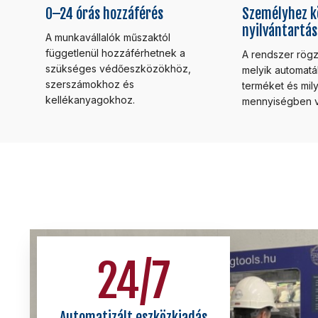
0–24 órás hozzáférés
Személyhez k
nyilvántartás
A munkavállalók műszaktól
függetlenül hozzáférhetnek a
A rendszer rögzít
szükséges védőeszközökhöz,
melyik automatá
szerszámokhoz és
terméket és mil
kellékanyagokhoz.
mennyiségben ve
24
/7
Automatizált eszközkiadás