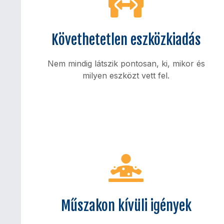
Követhetetlen eszközkiadás
Nem mindig látszik pontosan, ki, mikor és
milyen eszközt vett fel.
Veszteségforrás
Személyhez kötött kiadás nélkül nehéz
Műszakon kívüli igények
számon kérni a felhasználást és visszakeresni
az adatokat.